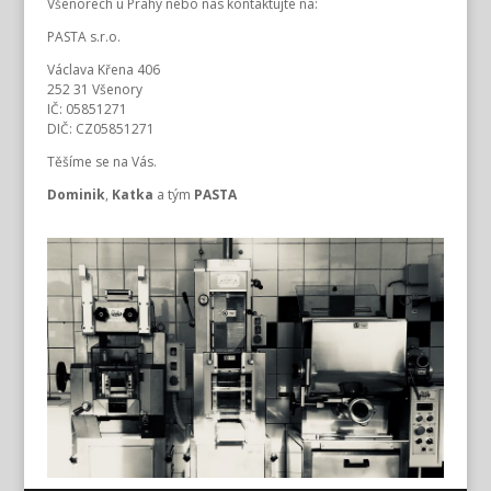
Všenorech u Prahy nebo nás kontaktujte na:
PASTA s.r.o.
Václava Křena 406
252 31 Všenory
IČ: 05851271
DIČ: CZ05851271
Těšíme se na Vás.
Dominik
,
Katka
a tým
PASTA