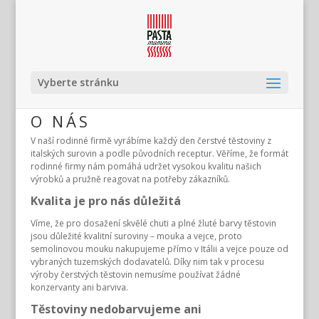
Vyberte stránku
O NÁS
V naší rodinné firmě vyrábíme každý den čerstvé těstoviny z
italských surovin a podle původních receptur. Věříme, že formát
rodinné firmy nám pomáhá udržet vysokou kvalitu našich
výrobků a pružně reagovat na potřeby zákazníků.
Kvalita je pro nás důležitá
Víme, že pro dosažení skvělé chuti a plné žluté barvy těstovin
jsou důležité kvalitní suroviny – mouka a vejce, proto
semolinovou mouku nakupujeme přímo v Itálii a vejce pouze od
vybraných tuzemských dodavatelů. Díky nim tak v procesu
výroby čerstvých těstovin nemusíme používat žádné
konzervanty ani barviva.
Těstoviny nedobarvujeme ani