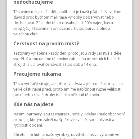
nedochucujeme
Těstoviny milují naše děti, oblíbili si je i naši přátelé. Nevidíme
důvod proč bychom měli naše výrobky dobarvovat nebo
dochucovat. Základní těsto obsahuje až 30% vajec, která
propůjčují těstovinám přirozenou žlutou barvu a plnou
vaječnou chuť.
Čerstvost na prvním místě
Těstoviny vyrábíme každý den, proto jsou vždy čerstvé a déle
vydrží. K tomu umíme těstoviny zabalit na moderních balících
strojích a uchovat čerstvost až po dobu 14 dnů.
Pracujeme rukama
Těsto vyrábějí stroje, ale příprava těsta a jeho další úprava je z
velké části ruční prací, proto umíme nabídnout různé velikosti
porcí nebo různé druhy balení a příchutí těstovin.
Kde nás najdete
Našimi partnery jsou restaurace, hotely, jídelny i maloobchodní
prodejci, kterým záleží na špičkové kvalitě, spolehlivosti a
rychlosti dodání.
Chcete-li ochutnat naše výrobky, navštivte nás ve výrobně ve