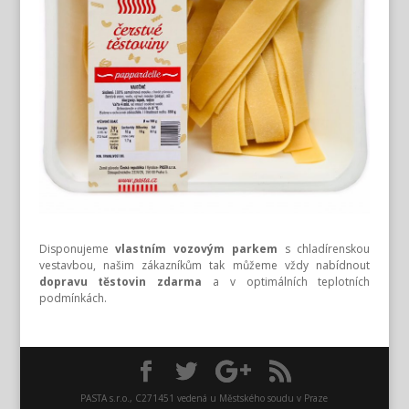
Disponujeme
vlastním vozovým parkem
s chladírenskou
vestavbou, našim zákazníkům tak můžeme vždy nabídnout
dopravu těstovin zdarma
a v optimálních teplotních
podmínkách.
PASTA s.r.o., C271451 vedená u Městského soudu v Praze