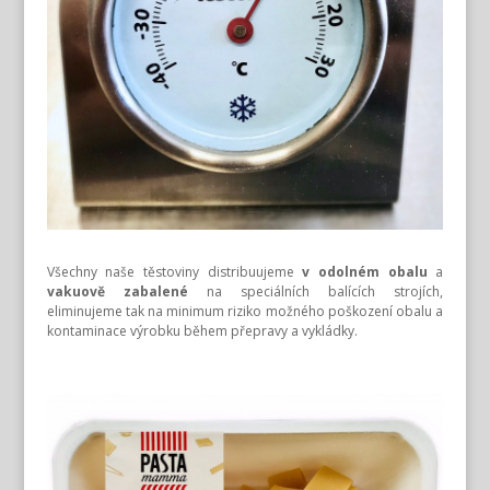
Všechny naše těstoviny distribuujeme
v odolném obalu
a
vakuově zabalené
na speciálních balících strojích,
eliminujeme tak na minimum riziko možného poškození obalu a
kontaminace výrobku během přepravy a vykládky.
BL ABL ABLA
BLAB LABLA